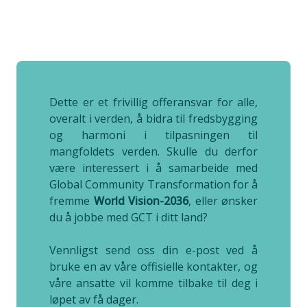
Dette er et frivillig offeransvar for alle,
overalt i verden, å bidra til fredsbygging
og harmoni i tilpasningen til
mangfoldets verden. Skulle du derfor
være interessert i å samarbeide med
Global Community Transformation for å
fremme
World Vision-2036
, eller ønsker
du å jobbe med GCT i ditt land?
Vennligst send oss din e-post ved å
bruke en av våre offisielle kontakter, og
våre ansatte vil komme tilbake til deg i
løpet av få dager.