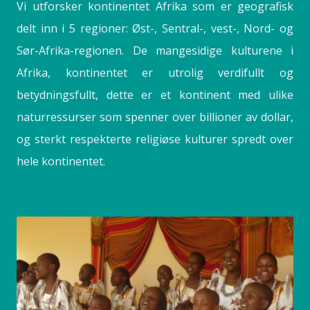
Vi utforsker kontinentet Afrika som er geografisk
delt inn i 5 regioner: Øst-, Sentral-, vest-, Nord- og
Sør-Afrika-regionen. De mangesidige kulturene i
Afrika, kontinentet er utrolig verdifullt og
betydningsfullt, dette er et kontinent med ulike
naturressurser som spenner over billioner av dollar,
og sterkt respekterte religiøse kulturer spredt over
hele kontinentet.