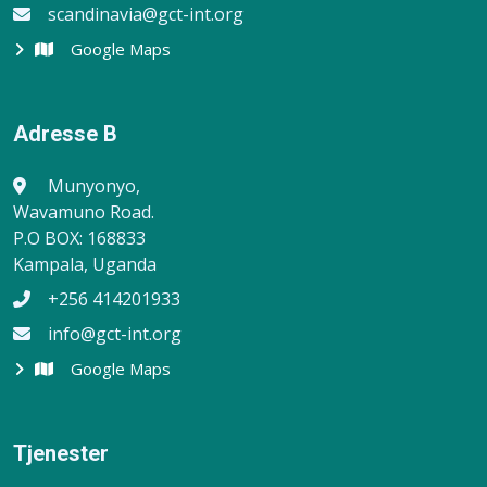
scandinavia@gct-int.org
Google Maps
Adresse B
Munyonyo,
Wavamuno Road.
P.O BOX: 168833
Kampala, Uganda
+256 414201933
info@gct-int.org
Google Maps
Tjenester